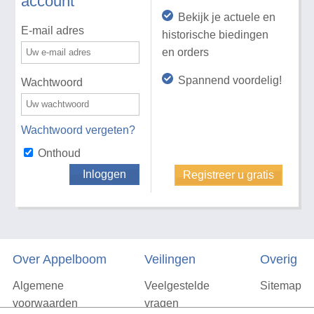
account
Bekijk je actuele en
E-mail adres
historische biedingen
en orders
Spannend voordelig!
Wachtwoord
Wachtwoord vergeten?
Onthoud
Inloggen
Registreer u gratis
Over Appelboom
Veilingen
Overig
Algemene
Veelgestelde
Sitemap
voorwaarden
vragen