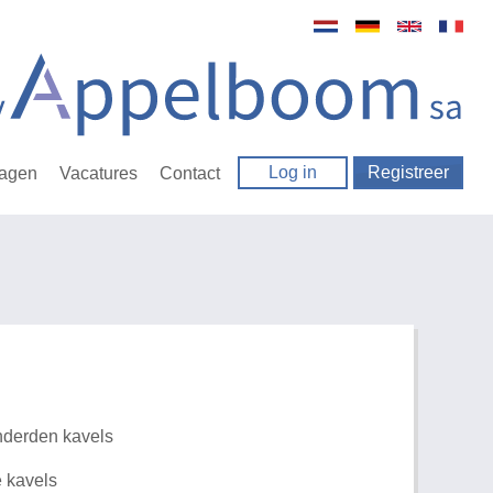
Log in
Registreer
ragen
Vacatures
Contact
nderden kavels
e kavels