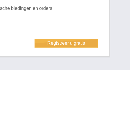
rische biedingen en orders
Registreer u gratis
ML Sitemap
| All rights reserved v1.7.6 (NAD-WEB-2)