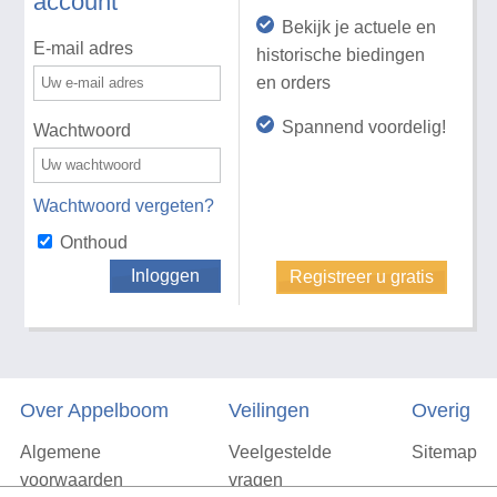
account
Bekijk je actuele en
E-mail adres
historische biedingen
en orders
Spannend voordelig!
Wachtwoord
Wachtwoord vergeten?
Onthoud
Inloggen
Registreer u gratis
Over Appelboom
Veilingen
Overig
Algemene
Veelgestelde
Sitemap
voorwaarden
vragen