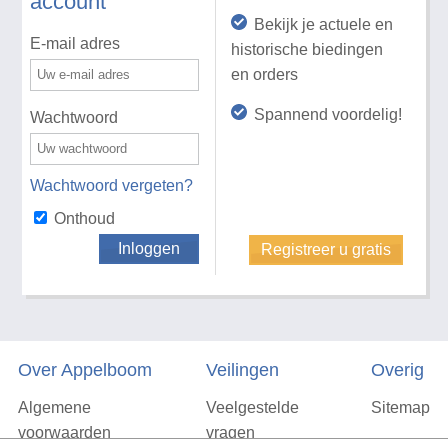
account
Bekijk je actuele en
E-mail adres
historische biedingen
en orders
Spannend voordelig!
Wachtwoord
Wachtwoord vergeten?
Onthoud
Inloggen
Registreer u gratis
Over Appelboom
Veilingen
Overig
Algemene
Veelgestelde
Sitemap
voorwaarden
vragen