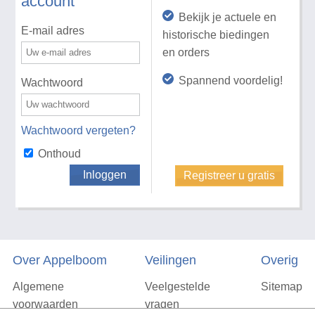
account
Bekijk je actuele en
E-mail adres
historische biedingen
en orders
Spannend voordelig!
Wachtwoord
Wachtwoord vergeten?
Onthoud
Inloggen
Registreer u gratis
Over Appelboom
Veilingen
Overig
Algemene
Veelgestelde
Sitemap
voorwaarden
vragen