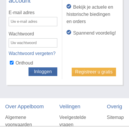
account
Bekijk je actuele en
E-mail adres
historische biedingen
en orders
Spannend voordelig!
Wachtwoord
Wachtwoord vergeten?
Onthoud
Inloggen
Registreer u gratis
Over Appelboom
Veilingen
Overig
Algemene
Veelgestelde
Sitemap
voorwaarden
vragen