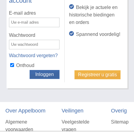
account
Bekijk je actuele en
E-mail adres
historische biedingen
en orders
Spannend voordelig!
Wachtwoord
Wachtwoord vergeten?
Onthoud
Inloggen
Registreer u gratis
Over Appelboom
Veilingen
Overig
Algemene
Veelgestelde
Sitemap
voorwaarden
vragen