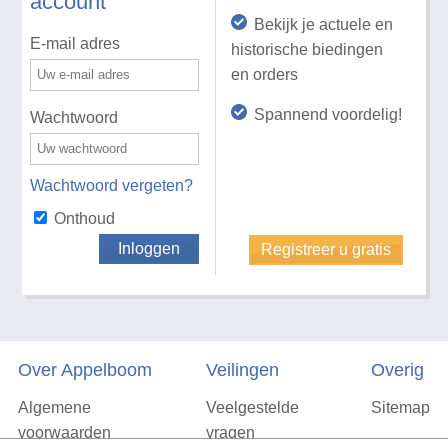
account
Bekijk je actuele en
E-mail adres
historische biedingen
en orders
Spannend voordelig!
Wachtwoord
Wachtwoord vergeten?
Onthoud
Inloggen
Registreer u gratis
Over Appelboom
Veilingen
Overig
Algemene
Veelgestelde
Sitemap
voorwaarden
vragen