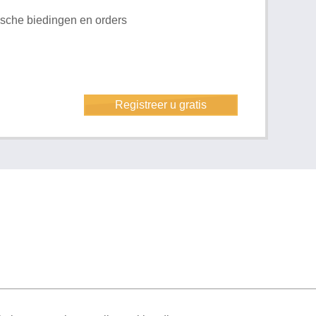
rische biedingen en orders
Registreer u gratis
ML Sitemap
| All rights reserved v1.7.6 (NAD-WEB-1)