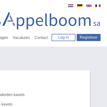
Log in
Registreer
ragen
Vacatures
Contact
nderden kavels
e kavels