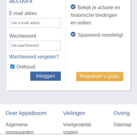
account
Bekijk je actuele en
E-mail adres
historische biedingen
en orders
Spannend voordelig!
Wachtwoord
Wachtwoord vergeten?
Onthoud
Inloggen
Registreer u gratis
Over Appelboom
Veilingen
Overig
Algemene
Veelgestelde
Sitemap
voorwaarden
vragen