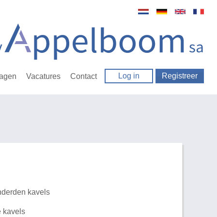
Log in
Registreer
ragen
Vacatures
Contact
nderden kavels
e kavels