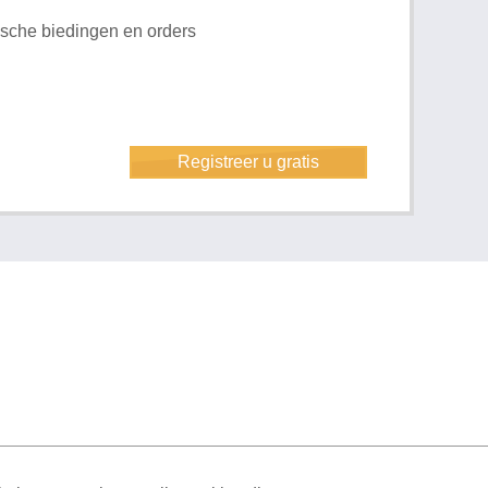
rische biedingen en orders
Registreer u gratis
ML Sitemap
| All rights reserved v1.7.6 (NAD-WEB-1)