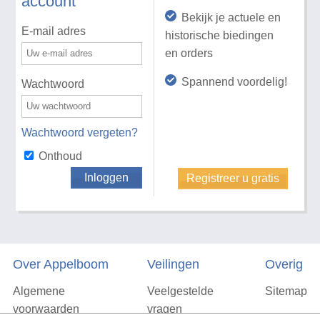
account
Bekijk je actuele en
E-mail adres
historische biedingen
en orders
Spannend voordelig!
Wachtwoord
Wachtwoord vergeten?
Onthoud
Inloggen
Registreer u gratis
Over Appelboom
Veilingen
Overig
Algemene
Veelgestelde
Sitemap
voorwaarden
vragen