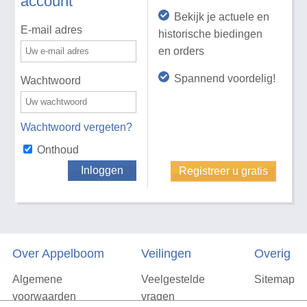
account
Bekijk je actuele en
E-mail adres
historische biedingen
en orders
Spannend voordelig!
Wachtwoord
Wachtwoord vergeten?
Onthoud
Inloggen
Registreer u gratis
Over Appelboom
Veilingen
Overig
Algemene
Veelgestelde
Sitemap
voorwaarden
vragen