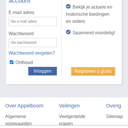
account
Bekijk je actuele en
E-mail adres
historische biedingen
en orders
Spannend voordelig!
Wachtwoord
Wachtwoord vergeten?
Onthoud
Inloggen
Registreer u gratis
Over Appelboom
Veilingen
Overig
Algemene
Veelgestelde
Sitemap
voorwaarden
vragen