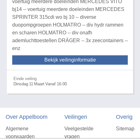
voertuig meerdere doeleinden MERCEDES VITO
bj14 -- voertuig meerdere doeleinden MERCEDES
SPRINTER 315cdi wo bj 10 -- diverse
duopompgroepen HOLMATRO -- div hydr rammen
en scharen HOLMATRO -- div onafh
ademluchttoestellen DRÄGER -- 3x zeecontainers --
enz
Bekijk veilinginformatie
Einde veiling
Dinsdag
11
Maart
Vanaf 16:00
Over Appelboom
Veilingen
Overig
Algemene
Veelgestelde
Sitemap
voorwaarden
vragen