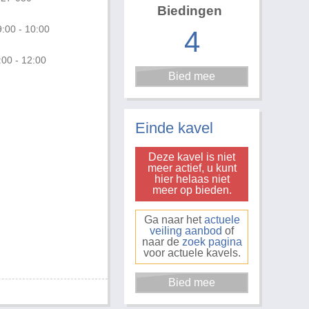
Biedingen
:00 - 10:00
4
:00 - 12:00
Foto 3 van 4
Einde kavel
Deze kavel is niet
meer actief, u kunt
hier helaas niet
meer op bieden.
Ga naar het
actuele
veiling aanbod
of
naar de
zoek pagina
voor actuele kavels.