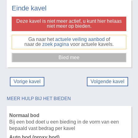
Einde kavel
Deze kavel is niet meer actief, u kunt hier helaas
niet meer op bieden.
Ga naar het
actuele veiling aanbod
of
naar de
zoek pagina
voor actuele kavels.
Vorige kavel
Volgende kavel
MEER HULP BIJ HET BIEDEN
Normaal bod
Bij een bod doet u een bieding in de vorm van een
bepaald vast bedrag per kavel
Auto bod (proxy bod)