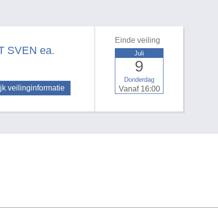
Einde veiling
 SVEN ea.
Juli
9
Donderdag
jk veilinginformatie
Vanaf 16:00