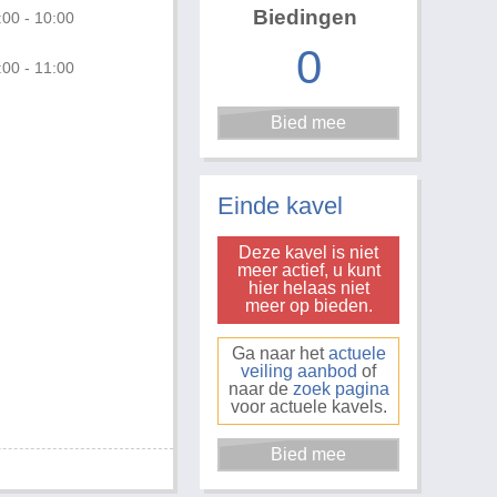
Biedingen
:00 - 10:00
0
:00 - 11:00
Foto 3 van 3
Einde kavel
Deze kavel is niet
meer actief, u kunt
hier helaas niet
meer op bieden.
Ga naar het
actuele
veiling aanbod
of
naar de
zoek pagina
voor actuele kavels.