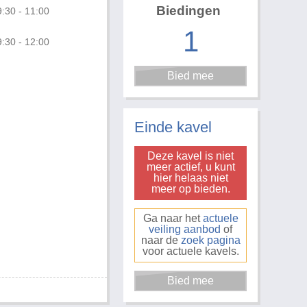
Biedingen
:30 - 11:00
1
:30 - 12:00
Foto 3 van 3
Einde kavel
Deze kavel is niet
meer actief, u kunt
hier helaas niet
meer op bieden.
Ga naar het
actuele
veiling aanbod
of
naar de
zoek pagina
voor actuele kavels.