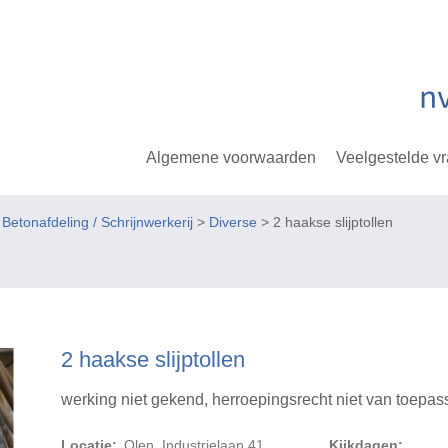
Algemene voorwaarden
Veelgestelde v
tonafdeling / Schrijnwerkerij
>
Diverse
> 2 haakse slijptollen
2 haakse slijptollen
werking niet gekend, herroepingsrecht niet van toepas
Locatie:
Olen, Industrielaan 41
Kijkdagen: