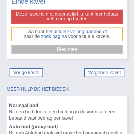
Einde kavel
Deze kavel is niet meer actief, u kunt hier helaas
niet meer op bieden.
Ga naar het
actuele veiling aanbod
of
naar de
zoek pagina
voor actuele kavels.
Vorige kavel
Volgende kavel
MEER HULP BIJ HET BIEDEN
Normaal bod
Bij een bod doet u een bieding in de vorm van een
bepaald vast bedrag per kavel
Auto bod (proxy bod)
Bij een Autobod (ook wel proxy bod genoemd) geeft u