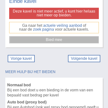
Einde kavel
Deze kavel is niet meer actief, u kunt hier helaas
niet meer op bieden.
Ga naar het
actuele veiling aanbod
of
naar de
zoek pagina
voor actuele kavels.
Vorige kavel
Volgende kavel
MEER HULP BIJ HET BIEDEN
Normaal bod
Bij een bod doet u een bieding in de vorm van een
bepaald vast bedrag per kavel
Auto bod (proxy bod)
Bij een Autobod (ook wel proxy bod genoemd) geeft u