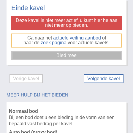
Einde kavel
Deze kavel is niet meer actief, u kunt hier helaas
niet meer op bieden.
Ga naar het
actuele veiling aanbod
of
naar de
zoek pagina
voor actuele kavels.
Vorige kavel
Volgende kavel
MEER HULP BIJ HET BIEDEN
Normaal bod
Bij een bod doet u een bieding in de vorm van een
bepaald vast bedrag per kavel
Auto bod (proxy bod)