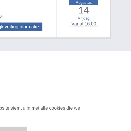
Augustus
14
s
Vrijdag
Vanaf 16:00
jk veilinginformatie
ML Sitemap
| All rights reserved v1.7.6 (NAD-WEB-2)
ite stemt u in met alle cookies die we