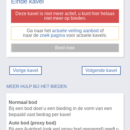
Einde kavel
Deze kavel is niet meer actief, u kunt hier helaas
niet meer op bieden.
Ga naar het
actuele veiling aanbod
of
naar de
zoek pagina
voor actuele kavels.
Vorige kavel
Volgende kavel
MEER HULP BIJ HET BIEDEN
Normaal bod
Bij een bod doet u een bieding in de vorm van een
bepaald vast bedrag per kavel
Auto bod (proxy bod)
Bij een Autobod (ook wel proxy bod genoemd) geeft u