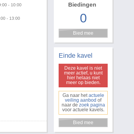
Biedingen
:00 - 10:00
0
:00 - 13:00
Einde kavel
Deze kavel is niet
meer actief, u kunt
hier helaas niet
meer op bieden.
Ga naar het
actuele
veiling aanbod
of
naar de
zoek pagina
voor actuele kavels.