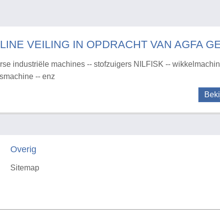
LINE VEILING IN OPDRACHT VAN AGFA G
rse industriële machines -- stofzuigers NILFISK -- wikkelmachine
rsmachine -- enz
Beki
Overig
Sitemap