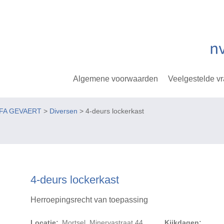
Algemene voorwaarden
Veelgestelde v
GFA GEVAERT
>
Diversen
> 4-deurs lockerkast
4-deurs lockerkast
Herroepingsrecht van toepassing
Locatie:
Mortsel, Minervastraat 44
Kijkdagen: