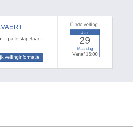
Einde veiling
EVAERT
Juni
29
 -- palletstapelaar -
Maandag
Vanaf 16:00
jk veilinginformatie