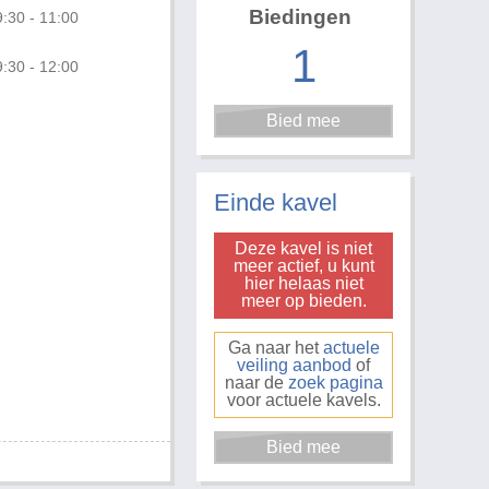
Biedingen
:30 - 11:00
1
:30 - 12:00
Einde kavel
Deze kavel is niet
meer actief, u kunt
hier helaas niet
meer op bieden.
Ga naar het
actuele
veiling aanbod
of
naar de
zoek pagina
voor actuele kavels.