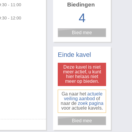
Biedingen
:30 - 11:00
4
:30 - 12:00
Foto 1 van 2
Einde kavel
Deze kavel is niet
meer actief, u kunt
hier helaas niet
meer op bieden.
Ga naar het
actuele
veiling aanbod
of
naar de
zoek pagina
voor actuele kavels.