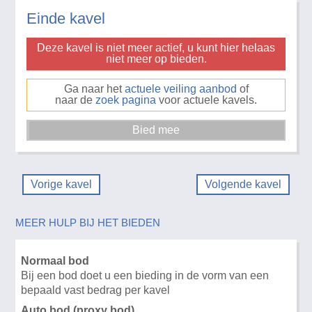
Einde kavel
Deze kavel is niet meer actief, u kunt hier helaas
niet meer op bieden.
Ga naar het
actuele veiling aanbod
of
naar de
zoek pagina
voor actuele kavels.
Vorige kavel
Volgende kavel
MEER HULP BIJ HET BIEDEN
Normaal bod
Bij een bod doet u een bieding in de vorm van een
bepaald vast bedrag per kavel
Auto bod (proxy bod)