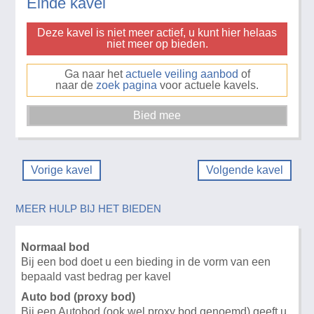
Einde kavel
Deze kavel is niet meer actief, u kunt hier helaas
niet meer op bieden.
Ga naar het
actuele veiling aanbod
of
naar de
zoek pagina
voor actuele kavels.
Vorige kavel
Volgende kavel
MEER HULP BIJ HET BIEDEN
Normaal bod
Bij een bod doet u een bieding in de vorm van een
bepaald vast bedrag per kavel
Auto bod (proxy bod)
Bij een Autobod (ook wel proxy bod genoemd) geeft u