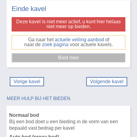
Einde kavel
Deze kavel is niet meer actief, u kunt hier helaas
niet meer op bieden.
Ga naar het
actuele veiling aanbod
of
naar de
zoek pagina
voor actuele kavels.
Vorige kavel
Volgende kavel
MEER HULP BIJ HET BIEDEN
Normaal bod
Bij een bod doet u een bieding in de vorm van een
bepaald vast bedrag per kavel
Auto bod (proxy bod)