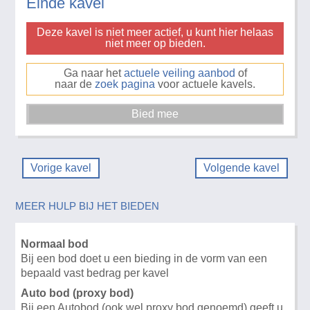
Einde kavel
Deze kavel is niet meer actief, u kunt hier helaas
niet meer op bieden.
Ga naar het
actuele veiling aanbod
of
naar de
zoek pagina
voor actuele kavels.
Vorige kavel
Volgende kavel
MEER HULP BIJ HET BIEDEN
Normaal bod
Bij een bod doet u een bieding in de vorm van een
bepaald vast bedrag per kavel
Auto bod (proxy bod)
Bij een Autobod (ook wel proxy bod genoemd) geeft u