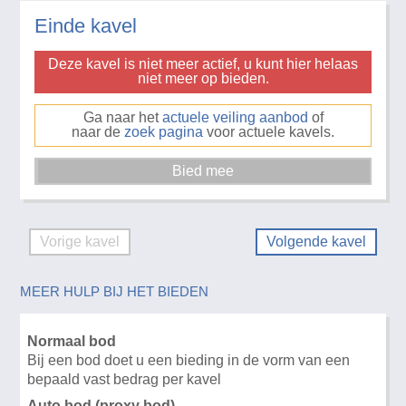
Einde kavel
Deze kavel is niet meer actief, u kunt hier helaas
niet meer op bieden.
Ga naar het
actuele veiling aanbod
of
naar de
zoek pagina
voor actuele kavels.
Vorige kavel
Volgende kavel
MEER HULP BIJ HET BIEDEN
Normaal bod
Bij een bod doet u een bieding in de vorm van een
bepaald vast bedrag per kavel
Auto bod (proxy bod)