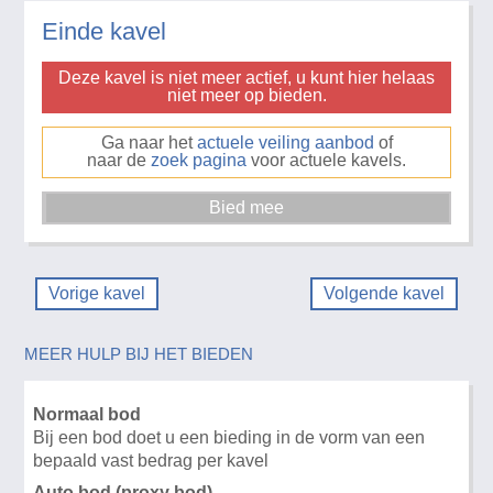
Einde kavel
Deze kavel is niet meer actief, u kunt hier helaas
niet meer op bieden.
Ga naar het
actuele veiling aanbod
of
naar de
zoek pagina
voor actuele kavels.
Vorige kavel
Volgende kavel
MEER HULP BIJ HET BIEDEN
Normaal bod
Bij een bod doet u een bieding in de vorm van een
bepaald vast bedrag per kavel
Auto bod (proxy bod)