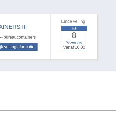
Einde veiling
INERS III
Juli
8
 -- bureaucontainers
Woensdag
jk veilinginformatie
Vanaf 16:00