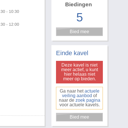
Biedingen
:30 - 10:30
5
:30 - 12:00
Foto 3 van 6
Einde kavel
Deze kavel is niet
meer actief, u kunt
hier helaas niet
meer op bieden.
Ga naar het
actuele
veiling aanbod
of
naar de
zoek pagina
voor actuele kavels.