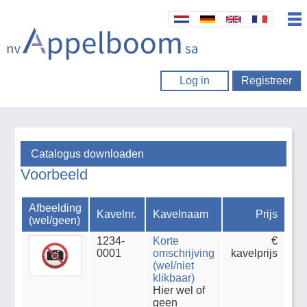
Log in
Registreer
Catalogus downloaden
Voorbeeld
Afbeelding
Kavelnr.
Kavelnaam
Prijs
(wel/geen)
1234-
Korte
€
0001
omschrijving
kavelprijs
(wel/niet
klikbaar)
Hier wel of
geen