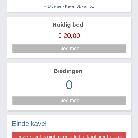
« Diverse
- Kavel 31 van 61
Huidig bod
€
20,00
Biedingen
0
Einde kavel
Deze kavel is niet meer actief, u kunt hier helaas