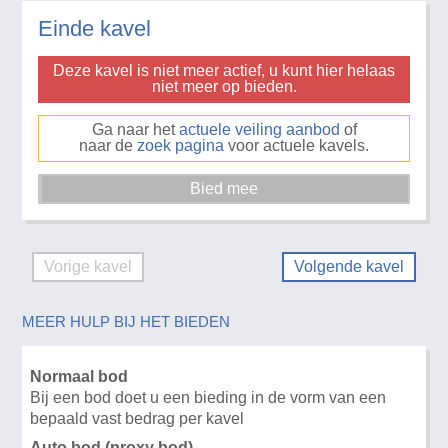
Einde kavel
Deze kavel is niet meer actief, u kunt hier helaas
niet meer op bieden.
Ga naar het
actuele veiling aanbod
of
naar de
zoek pagina
voor actuele kavels.
Vorige kavel
Volgende kavel
MEER HULP BIJ HET BIEDEN
Normaal bod
Bij een bod doet u een bieding in de vorm van een
bepaald vast bedrag per kavel
Auto bod (proxy bod)