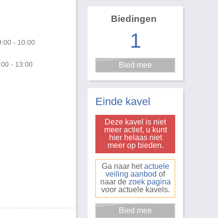
Biedingen
1
:00 - 10:00
:00 - 13:00
Foto 3 van 6
Einde kavel
Deze kavel is niet
meer actief, u kunt
hier helaas niet
meer op bieden.
Ga naar het
actuele
veiling aanbod
of
naar de
zoek pagina
voor actuele kavels.