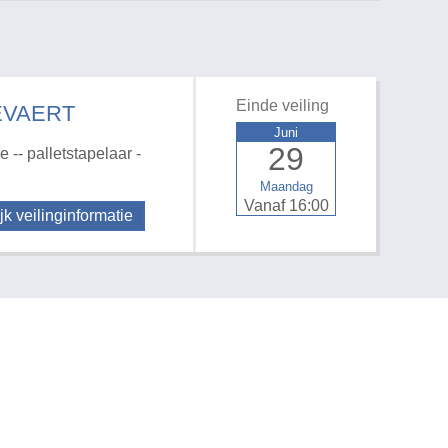
Einde veiling
EVAERT
Juni
29
 -- palletstapelaar -
Maandag
Vanaf 16:00
jk veilinginformatie