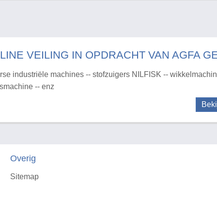
LINE VEILING IN OPDRACHT VAN AGFA G
rse industriële machines -- stofzuigers NILFISK -- wikkelmachine
rsmachine -- enz
Beki
Overig
Sitemap