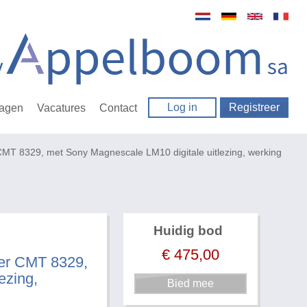
Log in
Registreer
ragen
Vacatures
Contact
T 8329, met Sony Magnescale LM10 digitale uitlezing, werking
Huidig bod
€
475,00
er CMT 8329,
ezing,