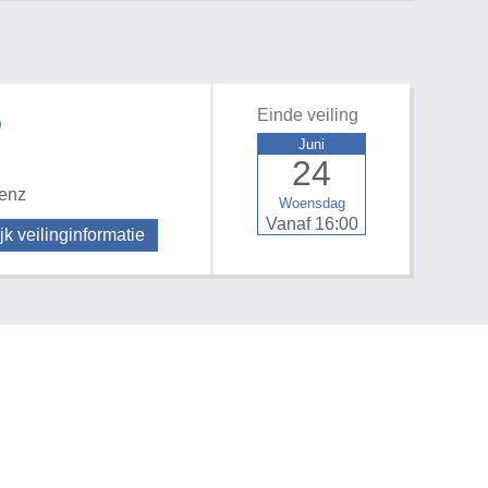
Einde veiling
D
Juni
24
 enz
Woensdag
Vanaf 16:00
jk veilinginformatie