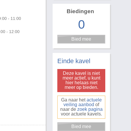
Biedingen
:00 - 11:00
0
:00 - 12:00
Foto 1 van 2
Einde kavel
Deze kavel is niet
meer actief, u kunt
hier helaas niet
meer op bieden.
Ga naar het
actuele
veiling aanbod
of
naar de
zoek pagina
voor actuele kavels.