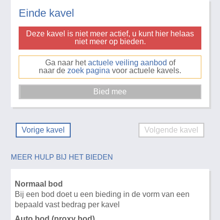
Einde kavel
Deze kavel is niet meer actief, u kunt hier helaas
niet meer op bieden.
Ga naar het
actuele veiling aanbod
of
naar de
zoek pagina
voor actuele kavels.
Vorige kavel
Volgende kavel
MEER HULP BIJ HET BIEDEN
Normaal bod
Bij een bod doet u een bieding in de vorm van een
bepaald vast bedrag per kavel
Auto bod (proxy bod)