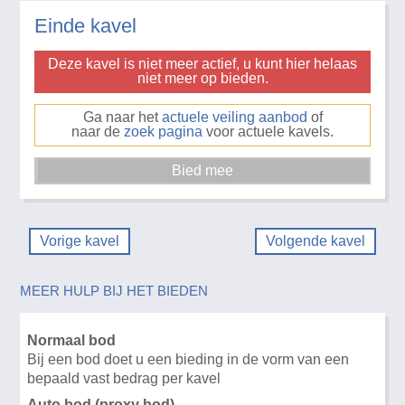
Einde kavel
Deze kavel is niet meer actief, u kunt hier helaas
niet meer op bieden.
Ga naar het
actuele veiling aanbod
of
naar de
zoek pagina
voor actuele kavels.
Vorige kavel
Volgende kavel
MEER HULP BIJ HET BIEDEN
Normaal bod
Bij een bod doet u een bieding in de vorm van een
bepaald vast bedrag per kavel
Auto bod (proxy bod)