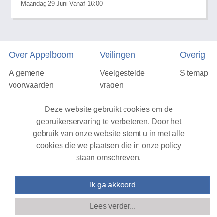
Maandag
29
Juni
Vanaf 16:00
Over Appelboom
Veilingen
Overig
Algemene
Veelgestelde
Sitemap
voorwaarden
vragen
Privacyverklaring
Deze website gebruikt cookies om de
Vacatures
gebruikerservaring te verbeteren. Door het
gebruik van onze website stemt u in met alle
Contact
cookies die we plaatsen die in onze policy
staan omschreven.
XML Sitemap
| All rights reserved v1.7.6 (NAD-WEB-1)
Ik ga akkoord
Lees verder...