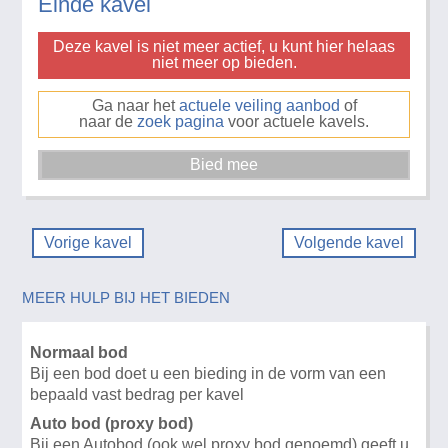
Einde kavel
Deze kavel is niet meer actief, u kunt hier helaas
niet meer op bieden.
Ga naar het
actuele veiling aanbod
of
naar de
zoek pagina
voor actuele kavels.
Vorige kavel
Volgende kavel
MEER HULP BIJ HET BIEDEN
Normaal bod
Bij een bod doet u een bieding in de vorm van een
bepaald vast bedrag per kavel
Auto bod (proxy bod)
Bij een Autobod (ook wel proxy bod genoemd) geeft u