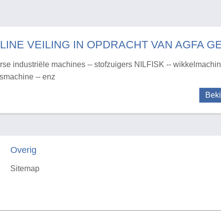
LINE VEILING IN OPDRACHT VAN AGFA G
rse industriële machines -- stofzuigers NILFISK -- wikkelmachine
rsmachine -- enz
Beki
Overig
Sitemap