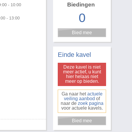
Biedingen
:00 - 10:00
0
:00 - 13:00
Foto 3 van 3
Einde kavel
Deze kavel is niet
meer actief, u kunt
hier helaas niet
meer op bieden.
Ga naar het
actuele
veiling aanbod
of
naar de
zoek pagina
voor actuele kavels.