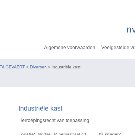
Algemene voorwaarden
Veelgestelde v
GFA GEVAERT
>
Diversen
> Industriële kast
Industriële kast
Herroepingsrecht van toepassing
Locatie:
Mortsel, Minervastraat 44
Kijkdagen: