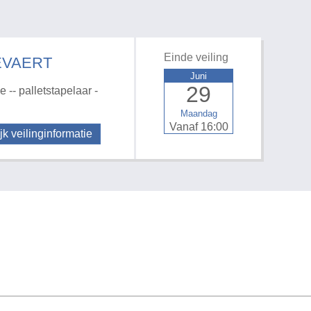
Einde veiling
EVAERT
Juni
29
 -- palletstapelaar -
Maandag
Vanaf 16:00
jk veilinginformatie