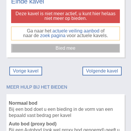
Einde kavel
Deze kavel is niet meer actief, u kunt hier helaas
niet meer op bieden.
Ga naar het
actuele veiling aanbod
of
naar de
zoek pagina
voor actuele kavels.
Vorige kavel
Volgende kavel
MEER HULP BIJ HET BIEDEN
Normaal bod
Bij een bod doet u een bieding in de vorm van een
bepaald vast bedrag per kavel
Auto bod (proxy bod)
Bij een Autobod (ook wel proxy bod genoemd) geeft u