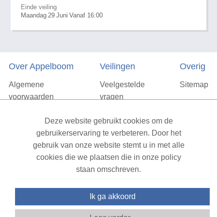
Einde veiling
Maandag
29
Juni
Vanaf 16:00
Over Appelboom
Veilingen
Overig
Algemene
Veelgestelde
Sitemap
voorwaarden
vragen
Privacyverklaring
Deze website gebruikt cookies om de
Vacatures
gebruikerservaring te verbeteren. Door het
gebruik van onze website stemt u in met alle
Contact
cookies die we plaatsen die in onze policy
staan omschreven.
XML Sitemap
| All rights reserved v1.7.6 (NAD-WEB-1)
Ik ga akkoord