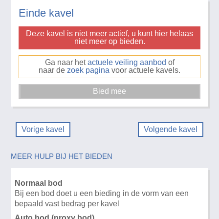
Einde kavel
Deze kavel is niet meer actief, u kunt hier helaas
niet meer op bieden.
Ga naar het
actuele veiling aanbod
of
naar de
zoek pagina
voor actuele kavels.
Vorige kavel
Volgende kavel
MEER HULP BIJ HET BIEDEN
Normaal bod
Bij een bod doet u een bieding in de vorm van een
bepaald vast bedrag per kavel
Auto bod (proxy bod)