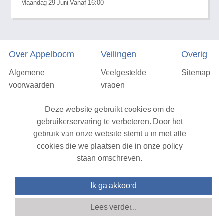
Maandag
29
Juni
Vanaf 16:00
Over Appelboom
Veilingen
Overig
Algemene
Veelgestelde
Sitemap
voorwaarden
vragen
Privacyverklaring
Deze website gebruikt cookies om de
Vacatures
gebruikerservaring te verbeteren. Door het
gebruik van onze website stemt u in met alle
Contact
cookies die we plaatsen die in onze policy
staan omschreven.
XML Sitemap
| All rights reserved v1.7.6 (NAD-WEB-2)
Ik ga akkoord
Lees verder...