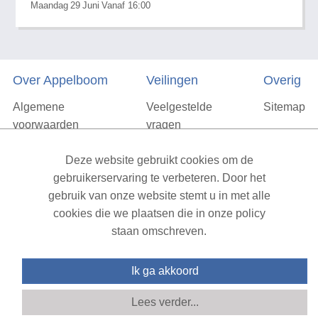
Maandag
29
Juni
Vanaf 16:00
Over Appelboom
Veilingen
Overig
Algemene
Veelgestelde
Sitemap
voorwaarden
vragen
Privacyverklaring
Deze website gebruikt cookies om de
Vacatures
gebruikerservaring te verbeteren. Door het
gebruik van onze website stemt u in met alle
Contact
cookies die we plaatsen die in onze policy
staan omschreven.
XML Sitemap
| All rights reserved v1.7.6 (NAD-WEB-2)
Ik ga akkoord
Lees verder...