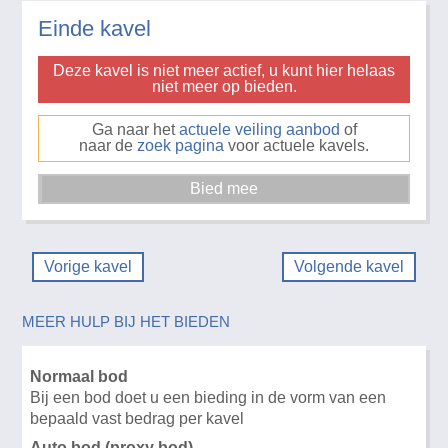
Einde kavel
Deze kavel is niet meer actief, u kunt hier helaas
niet meer op bieden.
Ga naar het
actuele veiling aanbod
of
naar de
zoek pagina
voor actuele kavels.
Vorige kavel
Volgende kavel
MEER HULP BIJ HET BIEDEN
Normaal bod
Bij een bod doet u een bieding in de vorm van een
bepaald vast bedrag per kavel
Auto bod (proxy bod)