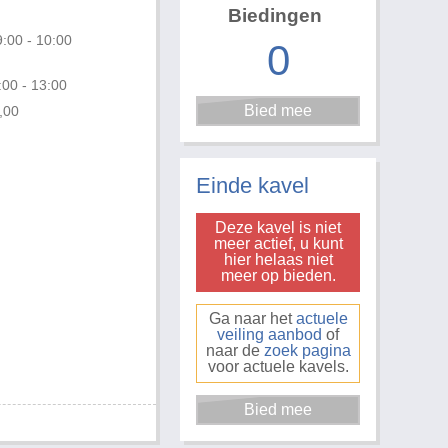
Biedingen
:00 - 10:00
0
:00 - 13:00
,00
Foto 3 van 3
Einde kavel
Deze kavel is niet
meer actief, u kunt
hier helaas niet
meer op bieden.
Ga naar het
actuele
veiling aanbod
of
naar de
zoek pagina
voor actuele kavels.