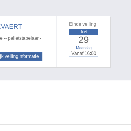
Einde veiling
EVAERT
Juni
29
 -- palletstapelaar -
Maandag
Vanaf 16:00
jk veilinginformatie