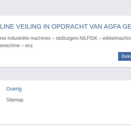
LINE VEILING IN OPDRACHT VAN AGFA G
rse industriële machines -- stofzuigers NILFISK -- wikkelmachine
rsmachine -- enz
Beki
Overig
Sitemap