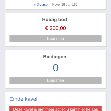
« Diversen
- Kavel 38 van 160
Huidig bod
€
300,00
Biedingen
0
Einde kavel
Deze kavel is niet meer actief, u kunt hier helaas