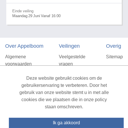
Einde veiling
Maandag
29
Juni
Vanaf 16:00
Over Appelboom
Veilingen
Overig
Algemene
Veelgestelde
Sitemap
voorwaarden
vragen
Privacyverklaring
Deze website gebruikt cookies om de
Vacatures
gebruikerservaring te verbeteren. Door het
gebruik van onze website stemt u in met alle
Contact
cookies die we plaatsen die in onze policy
staan omschreven.
XML Sitemap
| All rights reserved v1.7.6 (NAD-WEB-1)
Ik ga akkoord